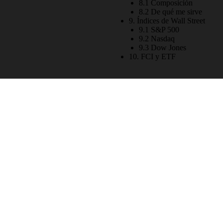
8.1 Composición
8.2 De qué me sirve
9. Índices de Wall Street
9.1 S&P 500
9.2 Nasdaq
9.3 Dow Jones
10. FCI y ETF