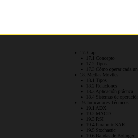
17. Gap
17.1 Concepto
17.2 Tipos
17.3 Cómo operar cada un
18. Medias Móviles
18.1 Tipos
18.2 Relaciones
18.3 Aplicación práctica
18.4 Sistemas de operaci
19. Indicadores Técnicos
19.1 ADX
19.2 MACD
19.3 RSI
19.4 Parabolic SAR
19.5 Stochastic
19.6 Bandas de Bolinger