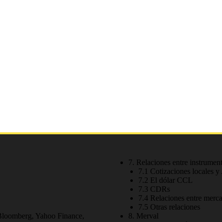
7. Relaciones entre instrumen
7.1 Cotizaciones locales 
7.2 El dólar CCL
7.3 CDRs
7.4 Relaciones entre merc
7.5 Otras relaciones
 Bloomberg, Yahoo Finance,
8. Merval