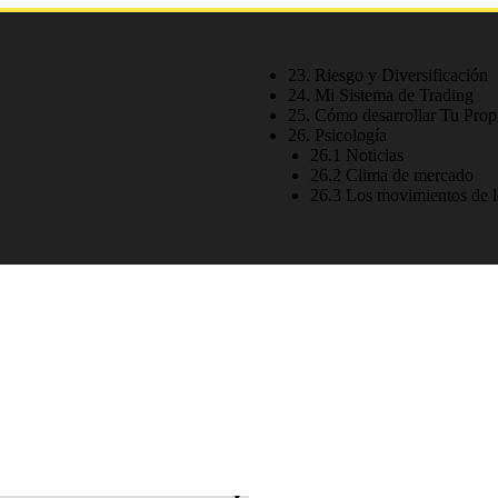
23. Riesgo y Diversificación
24. Mi Sistema de Trading
25. Cómo desarrollar Tu Prop
26. Psicología
26.1 Noticias
26.2 Clima de mercado
26.3 Los movimientos de lo