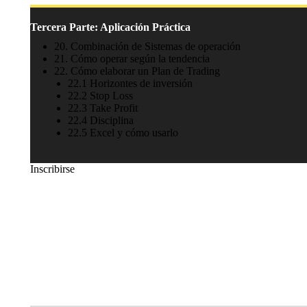
Tercera Parte: Aplicación Práctica
20. Combinación de Sistemas de operación
21. Cómo operar según la tendencia
22. Cómo elaborar un Plan de Trading
22.1 Horizontes de inversión
22.2 Stop Loss
22.3 Take Profit
22.4 Disciplina
22.5 Excel y cómo usarlo
Inscribirse