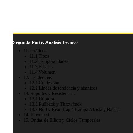
Segunda Parte: Análisis Técnico
11. Gráficos
11.1 Tipos
11.2 Temporalidades
11.3 Escalas
11.4 Volumen
12. Tendencias
12.1 Cuales son
12.2 Líneas de tendencia y abanicos
13. Soportes y Resistencias
13.1 Ruptura
13.2 Pullback y Throwback
13.3 Bull y Bear Trap / Trampa Alcista y Bajista
14. Fibonacci
15. Ondas de Elliott y Ciclos Temporales