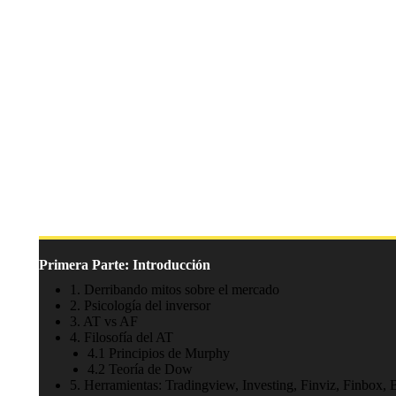
Primera Parte: Introducción
1. Derribando mitos sobre el mercado
2. Psicología del inversor
3. AT vs AF
4. Filosofía del AT
4.1 Principios de Murphy
4.2 Teoría de Dow
5. Herramientas: Tradingview, Investing, Finviz, Finbox,