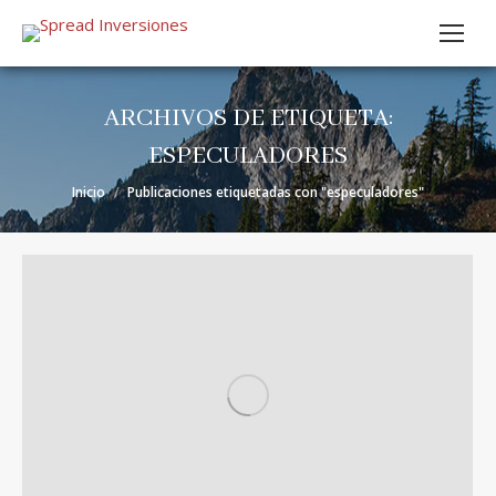
ARCHIVOS DE ETIQUETA:
ESPECULADORES
Estás aquí:
Inicio
Publicaciones etiquetadas con "especuladores"