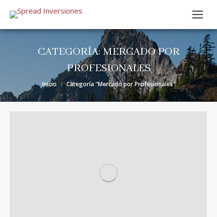
CATEGORÍA:
MERCADO POR
PROFESIONALES
Estás aquí:
Inicio
Categoría "Mercado por Profesionales"