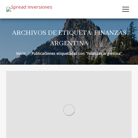
ARCHIVOS DE ETIQUETA:
FINANZAS
ARGENTINA
Estás aquí:
Inicio
Publicaciones etiquetadas con "finanzas argentina"